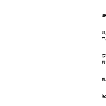
骗
罚
罪
假
罚
百
接